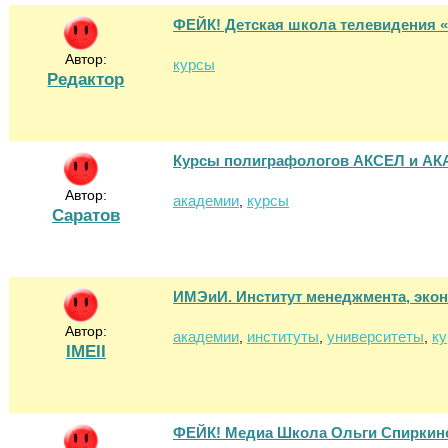
ФЕЙК! Детская школа телевидения 
Автор:
курсы
Редактор
Курсы полиграфологов АКСЕЛ и 
Автор:
академии
курсы
,
Саратов
ИМЭиИ. Институт менеджмента, эко
Автор:
академии
институты
университеты
к
,
,
,
IMEII
ФЕЙК! Медиа Школа Ольги Спиркин