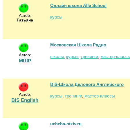
Онлайн школа Alfa School
Автор:
курсы
Татьяна
Московская Школа Радио
Автор:
школы
курсы
тренинги
мастер-класс
,
,
,
МШР
BIS-Школа Делового Английского
Автор:
курсы
тренинги
мастер-классы
,
,
BIS English
ucheba-otziv.ru