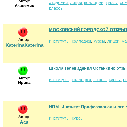
Автор:
академии
лицеи
колледжи
курсы
се
,
,
,
,
Академик
классы
МОСКОВСКИЙ ГОРОДСКОЙ ОТКРЫ
Автор:
институты
колледжи
курсы
лицеи
ма
,
,
,
,
KaterinaKaterina
Школа Телевидения Останкино отз
Автор:
институты
колледжи
школы
курсы
с
,
,
,
,
Ирина
ИПМ. Институт Профессионального 
Автор:
институты
курсы
,
Ася