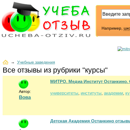
Например,
шк
→
Учебные заведения
Все отзывы из рубрики "курсы"
МИТРО. Медиа Институт Останкино.
Автор:
университеты
институты
академии
к
,
,
,
Вова
Детская Академия Останкино отзыв