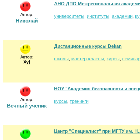
АНО ДПО Межрегиональная академи
Автор:
университеты
институты
академии
к
,
,
,
Николай
Дистанционные курсы Dekan
Автор:
школы
мастер-классы
курсы
семина
,
,
,
Xyj
НОУ "Академия безопасности и спе
Автор:
курсы
тренинги
,
Вечный ученик
Центр "Специалист" при МГТУ им. Н.