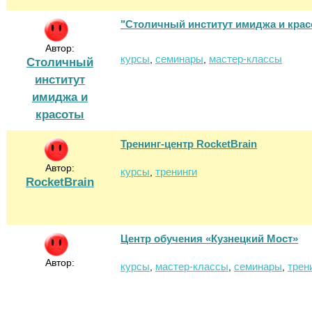
"Столичный институт имиджа и кра
Автор:
курсы
семинары
мастер-классы
,
,
Столичный
институт
имиджа и
красоты
Тренинг-центр RocketBrain
Автор:
курсы
тренинги
,
RocketBrain
Центр обучения «Кузнецкий Мост»
Автор:
курсы
мастер-классы
семинары
трен
,
,
,