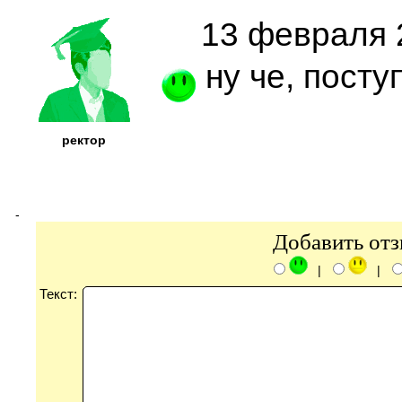
13 февраля 2
ну че, посту
ректор
-
Добавить от
|
|
Текст: