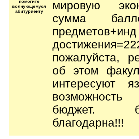
помогите
мировую эко
волнующемуся
абитуриенту
сумма бал
предметов+инд
достижения=2
пожалуйста, р
об этом факул
интересуют я
возможность
бюджет. 
благодарна!!!