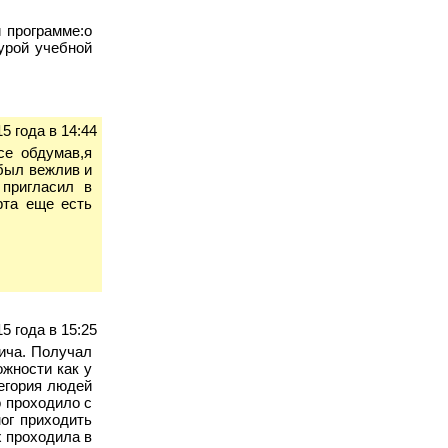
 программе:о
урой учебной
5 года в 14:44
се обдумав,я
 был вежлив и
 пригласил в
рта еще есть
5 года в 15:25
ича. Получал
ожности как у
тегория людей
о проходило с
мог приходить
х проходила в