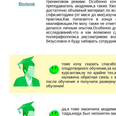
тренинговом режиме. Особенно хо
Волков
преподаватель академии,а также Хв
достаточно объемный материал по все
спфи,методики (от мвси до мкв),изуч
практика.Как полагается в конце
квалификации.Не могу также не отмет
делился личным опытом.Особенно для
исследований,что и как возможно 
полиграфологом,а рассматриваю во
безусловно я буду набирать сотрудни
тоже хочу сказать спасиб
плодотворного обучения,за к
курсантам,ну по крайне тех,
налажена обратная связь с 
после обучения и получила разверну
обучения!
да,я тоже закончила академ
тогда,когда был непонятен ма