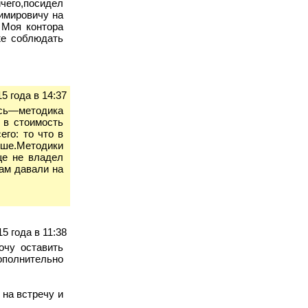
ичего,посидел
имировичу на
…Моя контора
же соблюдать
5 года в 14:37
ись—методика
 в стоимость
го: то что в
льше.Методики
ще не владел
нам давали на
5 года в 11:38
очу оставить
ополнительно
 на встречу и