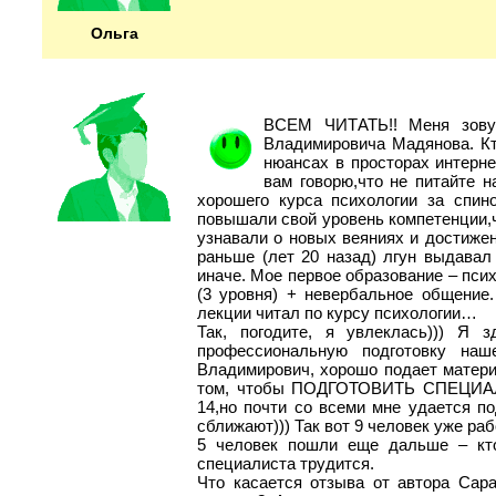
Ольга
ВСЕМ ЧИТАТЬ!! Меня зовут
Владимировича Мадянова. Кт
нюансах в просторах интерне
вам говорю,что не питайте 
хорошего курса психологии за спин
повышали свой уровень компетенции,чи
узнавали о новых веяниях и достижен
раньше (лет 20 назад) лгун выдавал
иначе. Мое первое образование – псих
(3 уровня) + невербальное общение.
лекции читал по курсу психологии…
Так, погодите, я увлеклась))) Я 
профессиональную подготовку наш
Владимирович, хорошо подает материа
том, чтобы ПОДГОТОВИТЬ СПЕЦИАЛИС
14,но почти со всеми мне удается по
сближают))) Так вот 9 человек уже ра
5 человек пошли еще дальше – кто-
специалиста трудится.
Что касается отзыва от автора Сара