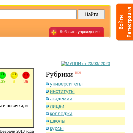
Добавить учреждение
Рубрики
все
139
8
86
университеты
институты
академии
 и новички, и
лицеи
колледжи
школы
курсы
февраля 2013 года