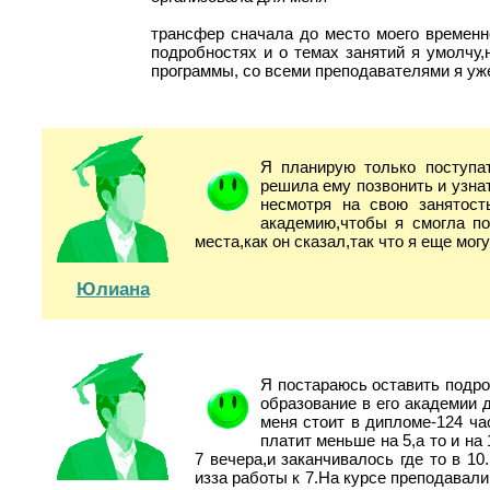
трансфер сначала до место моего временн
подробностях и о темах занятий я умолчу,
программы, со всеми преподавателями я уж
Я планирую только поступат
решила ему позвонить и узнат
несмотря на свою занятост
академию,чтобы я смогла п
места,как он сказал,так что я еще мог
Юлиана
Я постараюсь оставить подр
образование в его академии 
меня стоит в дипломе-124 ча
платит меньше на 5,а то и на
7 вечера,и заканчивалось где то в 10
изза работы к 7.На курсе преподавали