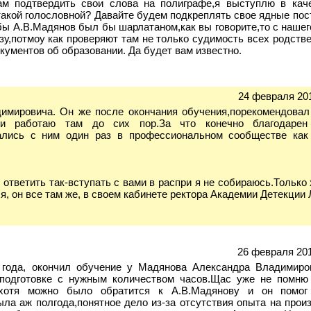
м подтвердить свои слова на полиграфе,я выступлю в кач
такой голословной? Давайте будем подкреплять свое ядные по
бы А.В.Мадянов был бы шарлатаном,как вы говорите,то с нашег
зу,потмоу как проверяют там не только судимость всех родств
кументов об образовании. Да будет вам известно.
24 февраля 201
имировича. Он же после окончания обучения,порекомендовал
и работаю там до сих пор.За что конечно благодарен
ались с ним один раз в профессиональном сообществе как
ответить так-вступать с вами в распри я не собираюсь.Только 
ся, он все там же, в своем кабинете ректора Академии Детекции 
26 февраля 201
 года, окончил обучение у Мадянова Александра Владимиро
подготовке с нужным количеством часов.Щас уже не помню
у,хотя можно было обратится к А.В.Мадянову и он помо
ла аж полгода,понятное дело из-за отсутствия опыта на произ