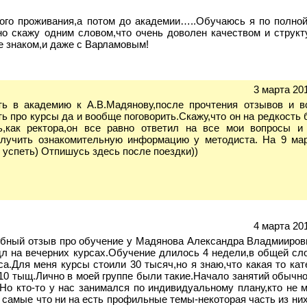
ого проживания,а потом до академии…..Обучаюсь я по полной
но скажу одним словом,что очень доволен качеством и структ
е знаком,и даже с Варламовым!
3 марта 201
ь в академию к А.В.Мадянову,после прочтения отзывов и в
ь про курсы да и вообще поговорить.Скажу,что он на редкость
ь,как ректора,он все равно ответил на все мои вопросы и
олучить ознакомительную информацию у методиста. На 9 ма
у успеть) Отпишусь здесь после поездки))
4 марта 201
обный отзыв про обучение у Мадянова Александра Владмииров
дл на вечерних курсах.Обучение длилось 4 недели,в общей сл
са.Для меня курсы стоили 30 тысяч,но я знаю,что какая то ка
 10 тыщ.Лично в моей группе были такие.Начало занятий обычн
.Но кто-то у нас занимался по индивидуальному плану,кто не 
 самые что ни на есть профильные темы-некоторая часть из ни