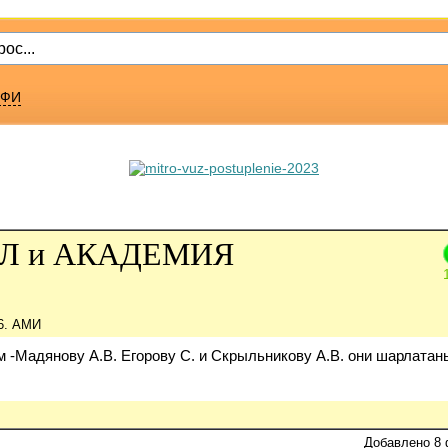
ФИ
СЕЛ и АКАДЕМИЯ
6. АМИ
м -Мадянову А.В. Егорову С. и Скрыльникову А.В. они шарлатаны
Добавлено 8 