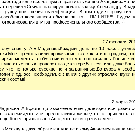
о работодателю всегда нужна практика уже вне Академии..Но н
тат перевили.Сейчас планирую подать заявку Александру Влад
ю группу повышения квалификации…В том году я пропустил
осы,особенно касающиеся обмена опыта – ПИШИТЕ!!!! Будем 
 отреагирования внутри профессионального сообщества ;-)
27 февраля 201
 обучения у А.В.Мадянова.Каждый день по 10 часов учил
ески.Мне предоставили проживание так как я иногородний,это
 яркие моменты в обучении и что мне понравилось больше все
ыт многотысячных проверок на детекторе,5 тысяч или даже бо
м что не только русские но и заграничные.До курса я вооб
огии и т.д.,все необходимые знания в других отраслях науки 
ский состав!
2 марта 201
дянова А.В.,хоть до экзаменов еще далеко,но все равно х
ен академии,что мне предоставили жилье,что не пришлось д
 еще более признателен Анне,которая встретила меня
аю Москву и даже обратится мне не к кому.Академия пошла мне