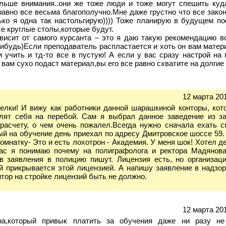
льше внимания..они же тоже люди и тоже могут спешить куд
 равно все весьма благополучно.Мне даже грустно что все зако
ько я одна так настольгирую)))) Тоже планирую в будущем по
е круглые столы,которые будут.
висит от самого курсанта – это я даю такую рекомендацию 
нибудь)Если преподаватель распластается и хоть он вам матер
и учить и тд-то все в пустую! А если у вас сразу настрой на
вам сухо подаст материал,вы его все равно схватите на долгие 
12 марта 201
елки! И вижу как работники данной шарашкиной конторы, кот
лят себя на перебой. Сам я выбрал данное заведение из з
расчету, о чем очень пожалел.Всегда нужно сначала ехать с
ый на обучение день приехал по адресу Дмитровское шоссе 59
комнатку- Это и есть лохотрон - Академия. У меня шок! Хотел д
час я понимаю почему на полиграфолога и ректора Мадянов
в заявления в полицию пишут. Лицензия есть, но организац
й прикрывается этой лицензией. А напишу заявление в надзор
тор на стройке лицензий быть не должно.
12 марта 201
а,который привык платить за обучения даже ни разу не