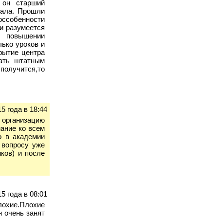
 он старший
вала. Прошли
оссобенности
 и разумеется
о повышении
лько уроков и
рытие центра
тать штатным
получится,то
5 года в 18:44
организацию
мание ко всем
о в академии
 вопросу уже
ков) и после
5 года в 08:01
лохие.Плохие
н очень занят