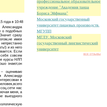
профессиональное образовательное
учреждение "Академия танца
Бориса Эйфмана"
Московский государственный
5 года в 10:48
университет пищевых производств.
 Александра
МГУПП
е о подобных
 Значит сразу
МГЛУ. Московский
огом,не имея
государственный лингвистический
 непрестанно
ь!) и из него
университет
ивается. Если
все отзывы
 себя совсем
кие курсы НЛП
ошо знают,он
 – оцениваю
м Александр
интересован в
еловек,всего
соц.сети нас
лючая меня, а
ве выездного
хологическую