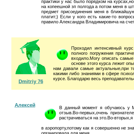
практики у нас было порядком на курсах,н
на копеешной зп полгода а потом меня в ш
предмет присоединения меня в ближайшу
платит;) Если у кого есть какие-то вопр
правило Александра Владимировича на счет
Проходил интенсивный курс
полного погружения практич
входило.Могу описать самые
основе этого курса лежит оп
нам давали самые актуальные,при то
какими либо знаниями в сфере психол
курсе. Благодарю весь преподаватель
Dmitriy 76
Алексей
В данный момент я обучаюсь у Ма
отзыв.Во-первых,очень признател
растрачиваться на это.Во-вторых,я
в аэропорту,потому как я совершенно не зн
организовала для меня