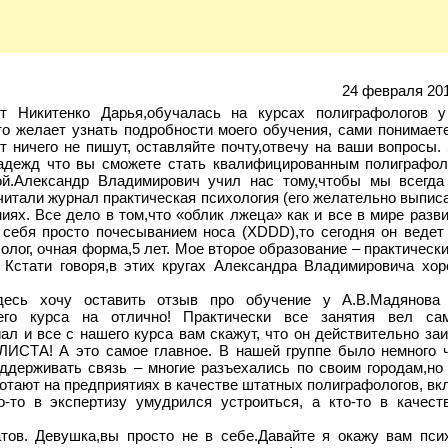
24 февраля 201
 Никитенко Дарья,обучалась на курсах полиграфологов у
о желает узнать подробности моего обучения, сами понимает
т ничего не пишут, оставляйте почту,отвечу на ваши вопросы.
надежд что вы сможете стать квалифицированным полиграфол
ой.Александр Владимирович учил нас тому,чтобы мы всегда
тали журнал практическая психология (его желательно выписат
иях. Все дело в том,что «облик лжеца» как и все в мире разв
 себя просто почесыванием носа (XDDD),то сегодня он ведет
олог, очная форма,5 лет. Мое второе образование – практичес
 Кстати говоря,в этих кругах Александра Владимировича хор
здесь хочу оставить отзыв про обучение у А.В.Мадянова
его курса на отлично! Практически все занятия вел са
л и все с нашего курса вам скажут, что он действительно за
ТА! А это самое главное. В нашей группе было немного ч
ддерживать связь – многие разъехались по своим городам,но 
ботают на предприятиях в качестве штатных полиграфологов, вк
то в экспертизу умудрился устроиться, а кто-то в качест
тов. Девушка,вы просто не в себе.Давайте я окажу вам пси