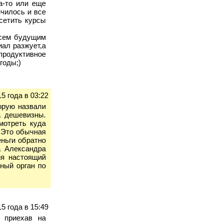
а-то или еще
нчилось и все
сетить курсы
всем будущим
иал разжует,а
 продуктивное
годы;)
5 года в 03:22
орую назвали
а дешевизны.
мотреть куда
. Это обычная
еньги обратно
а Александра
ия настоящий
ный орган по
5 года в 15:49
 приехав на