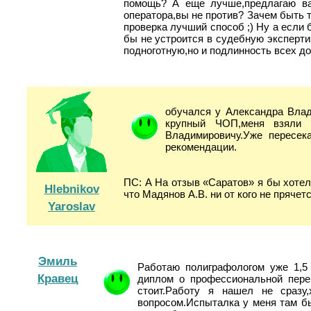
помощь? А еще лучше,предлагаю ва
оператора,вы не против? Зачем быть 
проверка лучший способ ;) Ну а если 
бы не устроится в судебную эксперти
подноготную,но и подлинность всех до
обучался у Александра Влад
крупный ЧОП,меня взяли 
Владимировичу.Уже пересек
рекомендации.
ПС: А На отзыв «Саратов» я бы хотел 
Hlebnikov
что Мадянов А.В. ни от кого не прячет
Yaroslav
Эмиль
Работаю полиграфологом уже 1,5
Кравец
диплом о профессиональной пере
стоит.Работу я нашел не сраз
вопросом.Испыталка у меня там бы