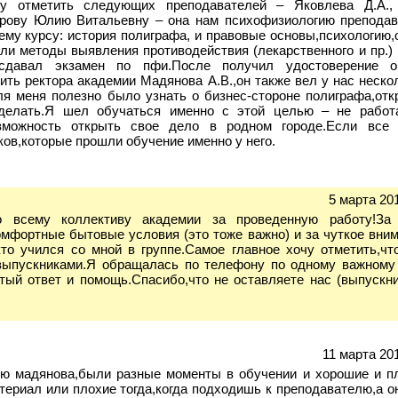
чу отметить следующих преподавателей – Яковлева Д.А.,
орову Юлию Витальевну – она нам психофизиологию препода
му курсу: история полиграфа, и правовые основы,психологию,
али методы выявления противодействия (лекарственного и пр.)
 сдавал экзамен по пфи.После получил удостоверение 
ить ректора академии Мадянова А.В.,он также вел у нас неско
 меня полезно было узнать о бизнес-стороне полиграфа,отк
сделать.Я шел обучаться именно с этой целью – не рабо
зможность открыть свое дело в родном городе.Если все 
ков,которые прошли обучение именно у него.
5 марта 201
о всему коллективу академии за проведенную работу!За 
омфортные бытовые условия (это тоже важно) и за чуткое вни
кто учился со мной в группе.Самое главное хочу отметить,чт
выпускниками.Я обращалась по телефону по одному важному
тый ответ и помощь.Спасибо,что не оставляете нас (выпускни
11 марта 201
ию мадянова,были разные моменты в обучении и хорошие и п
териал или плохие тогда,когда подходишь к преподавателю,а о