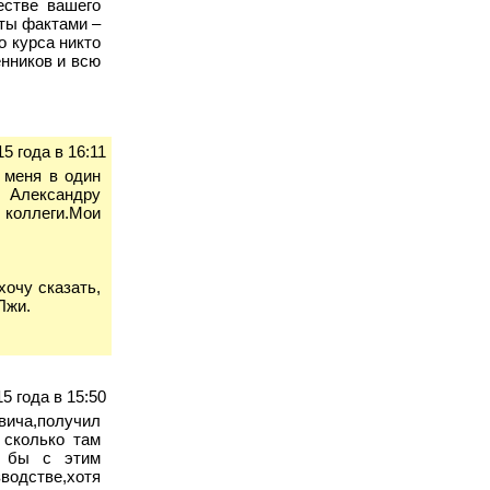
естве вашего
сты фактами –
о курса никто
енников и всю
5 года в 16:11
 меня в один
 Александру
 коллеги.Мои
хочу сказать,
Лжи.
5 года в 15:50
вича,получил
 сколько там
г бы с этим
водстве,хотя