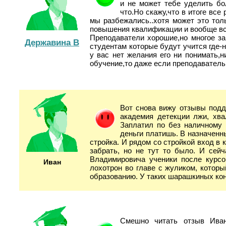
и не может тебе уделить бо
что.Но скажу,что в итоге все
мы разбежались..хотя может это тол
повышения квалификации и вообще вс
Преподаватели хорошие,но многое за
Державина В
студентам которые будут учится где-
у вас нет желания его ни понимать,н
обучение,то даже если преподаватель 
Вот снова вижу отзывы подд
академия детекции лжи, хва
Заплатил по без наличному 
деньги платишь. В назначенн
стройка. И рядом со стройкой вход в 
забрать, но не тут то было. И сей
Владимировича ученики после курсо
Иван
лохотрон во главе с жуликом, которы
образованию. У таких шарашкиных кон
Смешно читать отзыв Иван