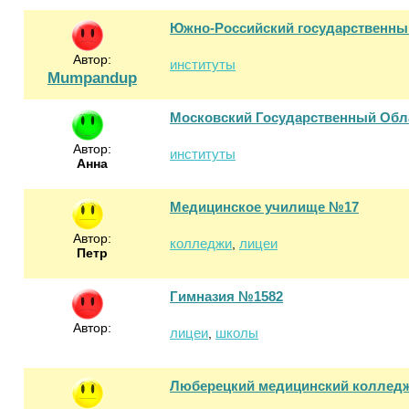
Южно-Российский государственный
Автор:
институты
Mumpandup
Московский Государственный Обл
Автор:
институты
Анна
Медицинское училище №17
Автор:
колледжи
лицеи
,
Петр
Гимназия №1582
Автор:
лицеи
школы
,
Люберецкий медицинский коллед