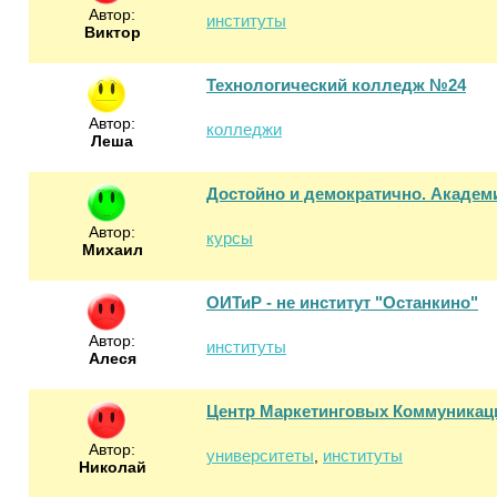
Автор:
институты
Виктор
Технологический колледж №24
Автор:
колледжи
Леша
Достойно и демократично. Академ
Автор:
курсы
Михаил
ОИТиР - не институт "Останкино"
Автор:
институты
Алеся
Центр Маркетинговых Коммуникац
Автор:
университеты
институты
,
Николай