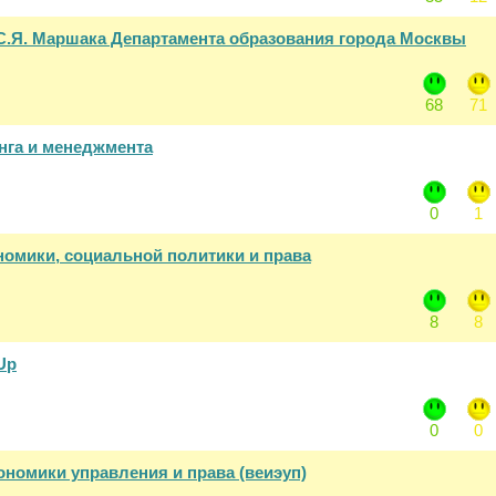
С.Я. Маршака Департамента образования города Москвы
68
71
нга и менеджмента
0
1
омики, социальной политики и права
8
8
Up
0
0
ономики управления и права (веиэуп)