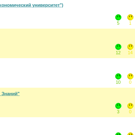
кономический университет")
5
1
12
14
10
0
 Знаний"
3
0