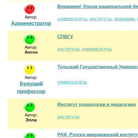
Внимание! Угроза национальной бе
Автор:
университеты
институты
академии
,
,
,
Администратор
СПБГУ
Автор:
институты
университеты
,
Антон
Тульский Госудаственный Универс
Автор:
университеты
Будущий
профессор
Институт психологии и педагогики
Автор:
институты
Элла
РАИ. Русско-американский институ