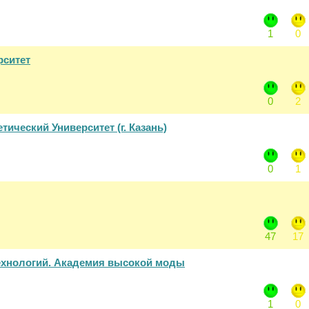
1
0
рситет
0
2
ический Университет (г. Казань)
0
1
47
17
технологий. Академия высокой моды
1
0