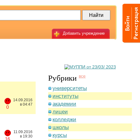
Добавить учреждение
Рубрики
все
университеты
институты
14.09.2016
академии
в 04:47
0
лицеи
колледжи
школы
11.09.2016
курсы
в 19:30
16