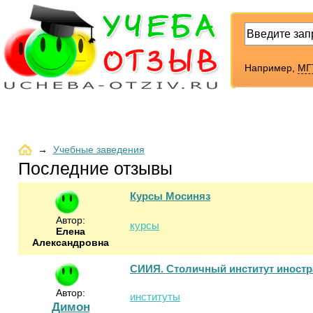
Например,
МГ
→
Учебные заведения
Последние отзывы
Курсы Мосиняз
Автор:
курсы
Елена
Александровна
СИИЯ. Столичный институт иност
Автор:
институты
Димон