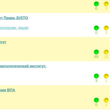
0
3
ет Права JUSTO
колледжи
лицеи
,
0
3
тут
69
10
матологический институт.
3
1
ения ВПА
0
0