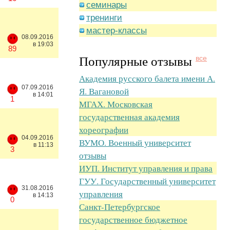
семинары
тренинги
мастер-классы
08.09.2016
в 19:03
89
Популярные отзывы
все
Академия русского балета имени А.
07.09.2016
Я. Вагановой
в 14:01
1
МГАХ. Московская
государственная академия
хореографии
04.09.2016
ВУМО. Военный университет
в 11:13
3
отзывы
ИУП. Институт управления и права
ГУУ. Государственный университет
31.08.2016
управления
в 14:13
0
Санкт-Петербургское
государственное бюджетное