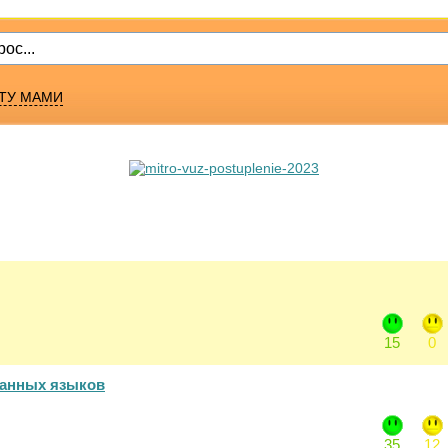
ТУ МАМИ
15
0
ранных языков
35
12