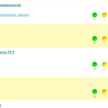
зопасности!
колледжи
школы
,
7
1
5
2
итет,ТГУ
2
0
11
5
т