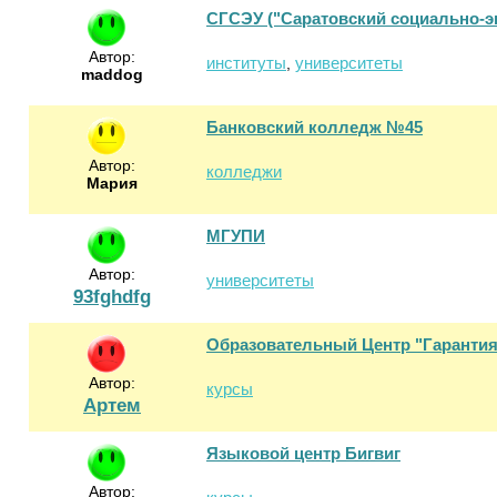
СГСЭУ ("Саратовский социально-э
Автор:
институты
университеты
,
maddog
Банковский колледж №45
Автор:
колледжи
Mария
МГУПИ
Автор:
университеты
93fghdfg
Образовательный Центр "Гарантия
Автор:
курсы
Артем
Языковой центр Бигвиг
Автор: