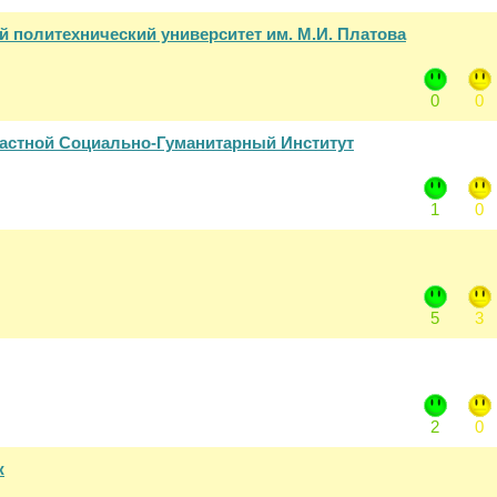
 политехнический университет им. М.И. Платова
0
0
астной Социально-Гуманитарный Институт
1
0
5
3
2
0
ж