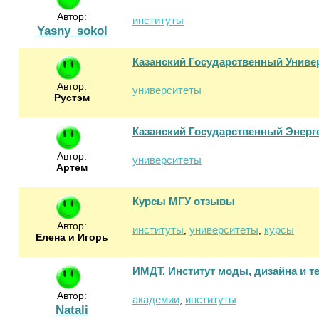
Автор:
институты
Yasny_sokol
Казанский Государственный Униве
Автор:
университеты
Рустэм
Казанский Государственный Энергет
Автор:
университеты
Артем
Курсы МГУ отзывы
Автор:
институты
университеты
курсы
,
,
Елена и Игорь
ИМДТ. Институт моды, дизайна и 
Автор:
академии
институты
,
Natali