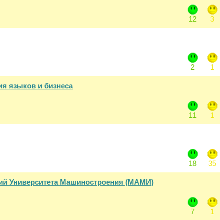
12
3
2
1
ия языков и бизнеса
11
1
18
35
ий Университета Машиностроения (МАМИ)
7
1