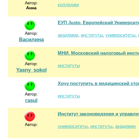
Автор:
колледжи
Анна
ЕУП Justo. Европейский Университ
Автор:
академии
институты
университеты
,
,
,
Василина
МНИ. Московский налоговый инсти
Автор:
институты
Yasny_sokol
Хочу поступить в медицинский сто
Автор:
институты
rasul
Институт законоведения и управл
Автор:
университеты
институты
академии
,
,