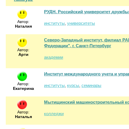
РУДН. Российский университет дружбы
Автор:
институты
университеты
,
Наталия
Северо-Западный институт, филиал РА
Федерации", г. Санкт-Петербург
Автор:
Арти
академии
Институт международного учета и упр
Автор:
институты
курсы
семинары
,
,
Екатерина
Мытищинский машиностроительный к
Автор:
колледжи
Наталья