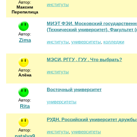
Автор:
институты
Максим
Перепилица
МИЭТ ФЭИ. Московский государственны
(Технический университет). Факультет
Автор:
Zima
институты
университеты
колледжи
,
,
МЭСИ, РГГУ , ГУУ . Что выбрать?
Автор:
институты
Алёна
Восточный университет
Автор:
университеты
Rita
РУДН. Российский университет дружбы
Автор:
институты
университеты
,
natalya9