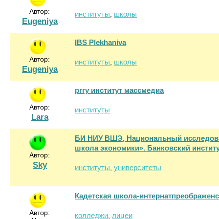
Автор:
институты
школы
,
Eugeniya
IBS Plekhaniva
Автор:
институты
школы
,
Eugeniya
рггу институт массмедиа
Автор:
институты
Lara
БИ НИУ ВШЭ, Национальный исследов
школа экономики». Банковский инстит
Автор:
Sky
институты
университеты
,
Кадетская школа-интернатпреображенс
Автор:
колледжи
лицеи
,