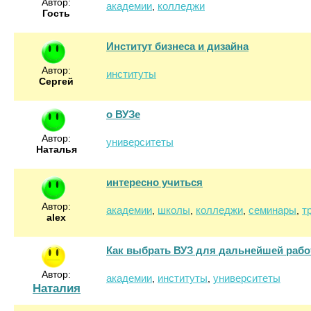
Автор:
академии
колледжи
,
Гость
Институт бизнеса и дизайна
Автор:
институты
Сергей
о ВУЗе
Автор:
университеты
Наталья
интересно учиться
Автор:
академии
школы
колледжи
семинары
т
,
,
,
,
alex
Как выбрать ВУЗ для дальнейшей раб
Автор:
академии
институты
университеты
,
,
Наталия