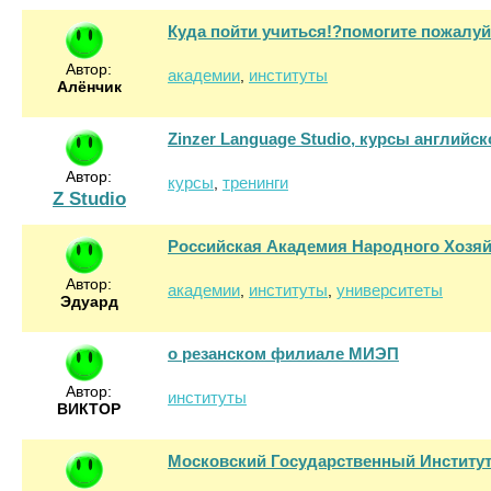
Куда пойти учиться!?помогите пожалуйс
Автор:
академии
институты
,
Алёнчик
Zinzer Language Studio, курсы английс
Автор:
курсы
тренинги
,
Z Studio
Российская Академия Народного Хозяй
Автор:
академии
институты
университеты
,
,
Эдуард
о резанском филиале МИЭП
Автор:
институты
ВИКТОР
Московский Государственный Институ