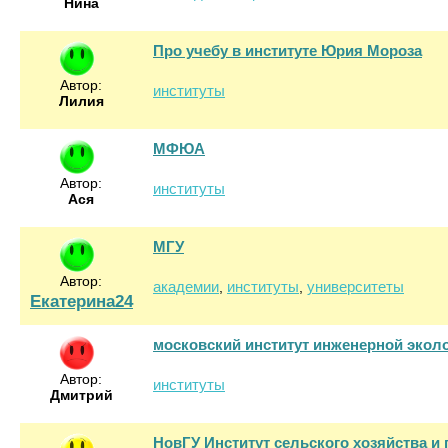
Нина
Про учебу в институте Юрия Мороза
Автор:
институты
Лилия
МФЮА
Автор:
институты
Ася
МГУ
Автор:
академии
институты
университеты
,
,
Екатерина24
московский институт инженерной экол
Автор:
институты
Дмитрий
НовГУ Институт сельского хозяйства и