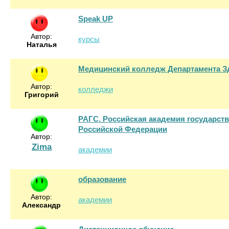
Speak UP
Автор:
курсы
Наталья
Медицинский колледж Департамента З
Автор:
колледжи
Григорий
РАГС. Российская академия государст
Российской Федерации
Автор:
Zima
академии
образование
Автор:
академии
Александр