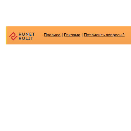
Правила
|
Реклама
|
Появилиcь вопросы?