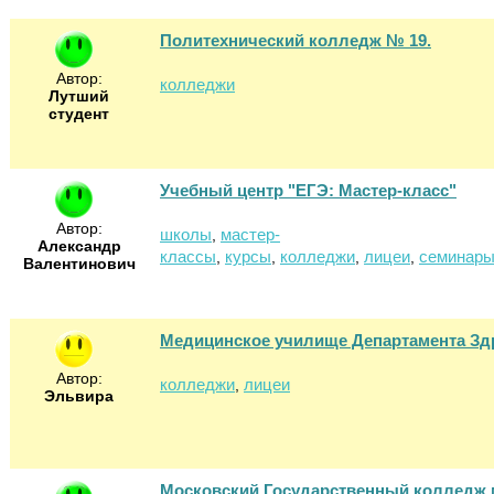
Политехнический колледж № 19.
Автор:
колледжи
Лутший
студент
Учебный центр "ЕГЭ: Мастер-класс"
Автор:
школы
мастер-
,
Александр
классы
курсы
колледжи
лицеи
семинар
,
,
,
,
Валентинович
Медицинское училище Департамента Зд
Автор:
колледжи
лицеи
,
Эльвира
Московский Государственный колледж 