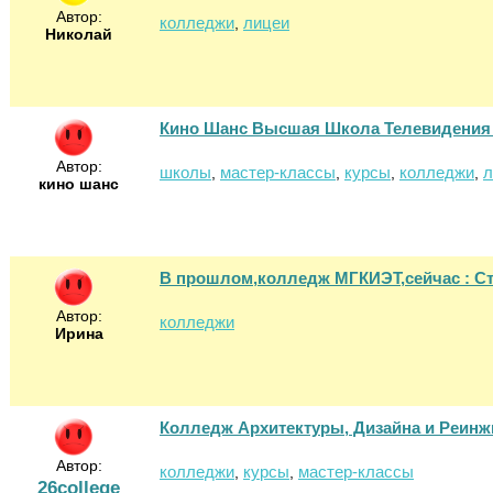
Автор:
колледжи
лицеи
,
Николай
Кино Шанс Высшая Школа Телевидения
Автор:
школы
мастер-классы
курсы
колледжи
л
,
,
,
,
кино шанс
В прошлом,колледж МГКИЭТ,сейчас : С
Автор:
колледжи
Ирина
Колледж Архитектуры, Дизайна и Реинж
Автор:
колледжи
курсы
мастер-классы
,
,
26college