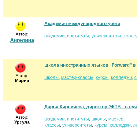
Академия международного учета
Автор:
академии
институты
университеты
колле
,
,
,
Ангелина
школа иностранных языков "Forward" в
Автор:
школы
мастер-классы
курсы
колледжи
с
,
,
,
,
Мария
Дарья Кирпичева, директор ЭКТВ - в луч
Автор:
академии
институты
школы
мастер-
,
,
,
Урсула
классы
университеты
курсы
колледжи
л
,
,
,
,