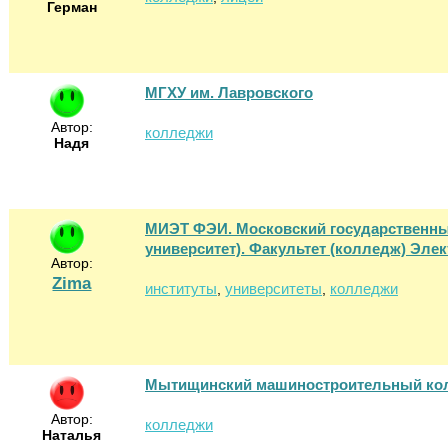
Герман
МГХУ им. Лавровского
Автор:
колледжи
Надя
МИЭТ ФЭИ. Московский государственный
университет). Факультет (колледж) Эле
Автор:
Zima
институты
университеты
колледжи
,
,
Мытищинский машиностроительный ко
Автор:
колледжи
Наталья