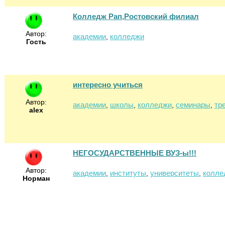
Колледж Рап,Ростовский филиал
Автор:
академии
колледжи
,
Гость
интересно учиться
Автор:
академии
школы
колледжи
семинары
тр
,
,
,
,
alex
НЕГОСУДАРСТВЕННЫЕ ВУЗ-ы!!!
Автор:
академии
институты
университеты
колле
,
,
,
Норман