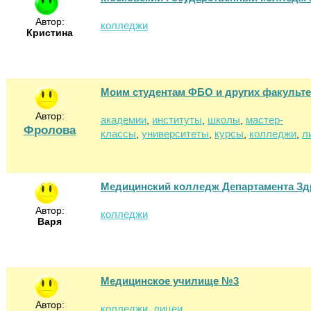
Автор:
колледжи
Кристина
Моим студентам ФБО и других факульте
Автор:
академии
институты
школы
мастер-
,
,
,
Фролова
классы
университеты
курсы
колледжи
л
,
,
,
,
Медицинский колледж Департамента Зд
Автор:
колледжи
Варя
Медицинское училище №3
Автор:
колледжи
лицеи
,