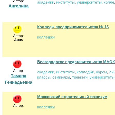
Автор:
академии
институты
университеты
колле
,
,
,
Ангелина
Колледж предпринимательства № 15
Автор:
колледжи
Анна
Белгородское представительство МАОК
Автор:
академии
институты
колледжи
курсы
ли
,
,
,
,
Тамара
классы
семинары
тренинги
университеты
,
,
,
Геннадьевна
Московский строительный техникум
Автор:
колледжи