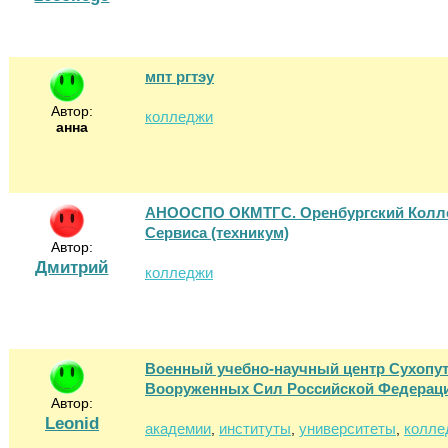
мпт ргтэу
Автор:
колледжи
анна
АНООСПО ОКМТГС. Оренбургский Коллед
Сервиса (техникум)
Автор:
Дмитрий
колледжи
Военный учебно-научный центр Сухопу
Вооруженных Сил Российской Федерац
Автор:
Leonid
академии
институты
университеты
колле
,
,
,