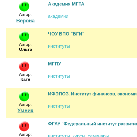
Академия МГТА
Автор:
академии
Верона
ЧОУ ВПО "БГИ"
Автор:
институты
Ольга
МГПУ
Автор:
институты
Катя
ИФЭПОЗ. Институт финансов, экономик
Автор:
институты
Умник
ФГАУ "Федеральный институт развити
Автор:
институты
курсы
семинары
,
,