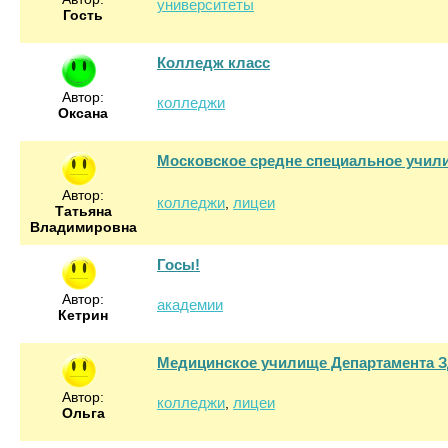
университеты
Гость
Колледж класс
Автор:
колледжи
Оксана
Московское средне специальное учил
Автор:
колледжи
лицеи
,
Татьяна
Владимировна
Госы!
Автор:
академии
Кетрин
Медицинское училище Департамента 
Автор:
колледжи
лицеи
,
Ольга