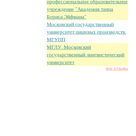
профессиональное образовательное
учреждение "Академия танца
Бориса Эйфмана"
Московский государственный
университет пищевых производств.
МГУПП
МГЛУ. Московский
государственный лингвистический
университет
все отзывы