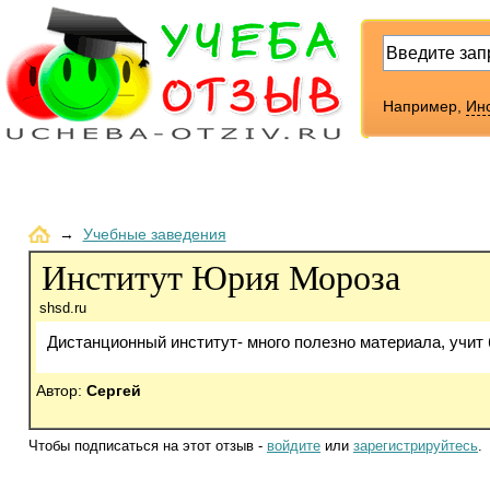
Например,
Инс
→
Учебные заведения
Институт Юрия Мороза
shsd.ru
Дистанционный институт- много полезно материала, учит
Автор:
Сергей
Чтобы подписаться на этот отзыв -
войдите
или
зарегистрируйтесь
.