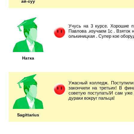
ай-суу
Учусь на 3 курсе. Хорошие п
Павлова .изучаем 1c . Взяток 
олькиницкая . Супер кое обору
Натка
Ужасный колледж. Поступили 
закончили на третьих! В фин
советую поступать!И сам уже
дураки вокруг пальца!
Sagittarius