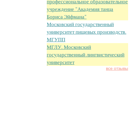
профессиональное образовательное
учреждение "Академия танца
Бориса Эйфмана"
Московский государственный
университет пищевых производств.
МГУПП
МГЛУ. Московский
государственный лингвистический
университет
все отзывы