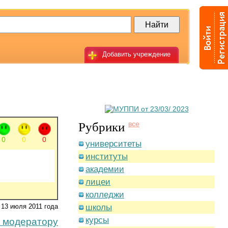
Добавить учреждение
Рубрики
все
0
0
0
университеты
институты
академии
лицеи
колледжи
13 июля 2011 года
школы
курсы
 модератору