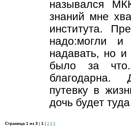
назывался МК
знаний мне хва
института. Пр
надо:могли и 
надавать, но и
было за что
благодарна.
путевку в жизн
дочь будет туда
Страница 1 из 3
|
1
|
2
|
3