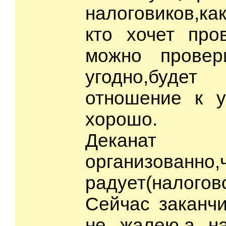
налоговиков,к
кто хочет про
можно провер
угодно,буде
отношение к у
хорошо.
Деканат
организован
радует(налогов
Сейчас заканч
не жалею,а на