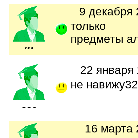
9 декабря 
только о
предметы ал
оля
22 января 
не навижу32
............
16 марта 