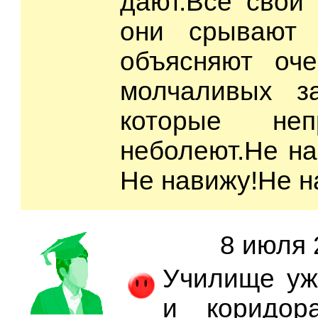
дают.Все свои
они срывают 
объясняют оче
молчаливых з
которые неп
неболеют.Не на
Не навижу!Не н
8 июля 
Училище уж
и коридор