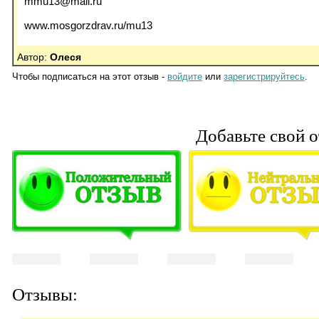
mmu13@mail.ru
www.mosgorzdrav.ru/mu13
Автор:
Олеся
Чтобы подписаться на этот отзыв -
войдите
или
зарегистрируйтесь
.
Добавьте свой о
Отзывы: