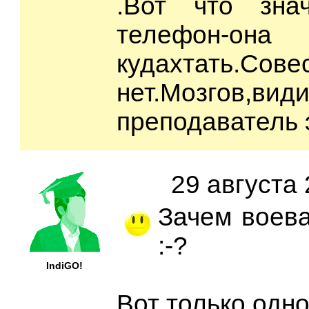
.Вот что зна
телефон-о
кудахтать.С
нет.Мозгов,види
преподаватель 
29 августа 
Зачем воева
:-?
IndiGO!
Вот только одн