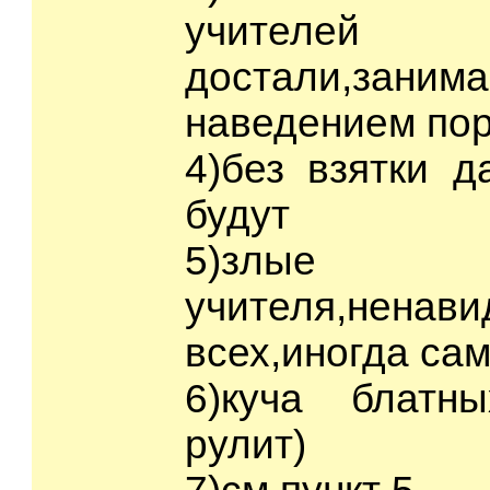
учител
достали,заним
наведением пор
4)без взятки д
будут
5)злые
учителя,нен
всех,иногда са
6)куча блатны
рулит)