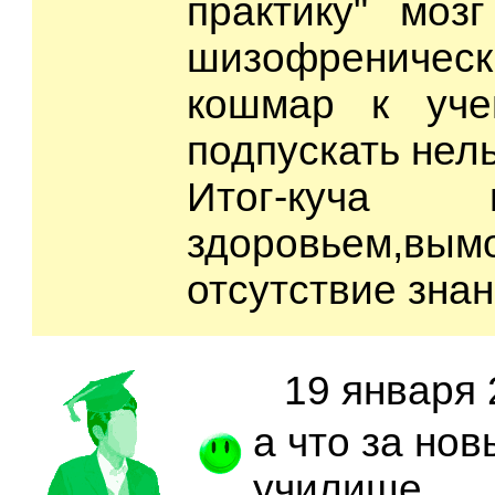
практику" моз
шизофреническ
кошмар к уче
подпускать нель
Итог-куча
здоровьем,вым
отсутствие знан
19 января 
а что за но
училище за