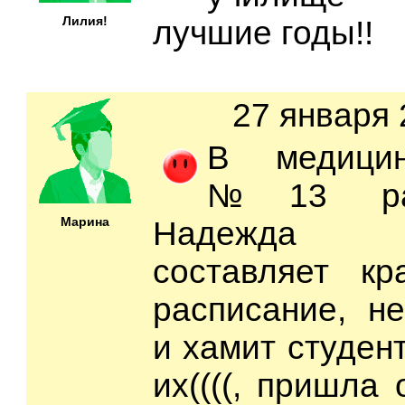
Лилия!
лучшие годы!!
27 января 
В медицин
№13 раб
Марина
Надежда Л
составляет кр
расписание, н
и хамит студен
их((((, пришла