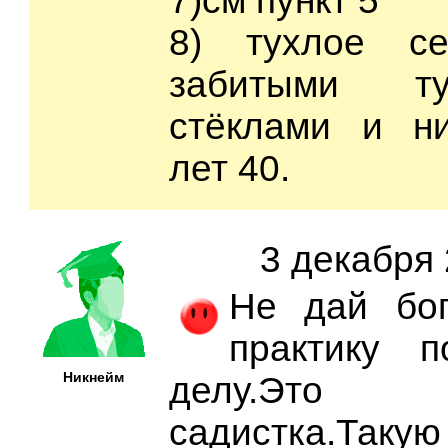
7)см пункт 5
8) тухлое с
забитыми туа
стёклами и ни
лет 40.
3 декабря 
Не дай бо
практику п
Никнейм
делу.Это
садистка.Таку