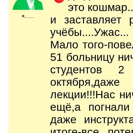
это кошмар..
я____
и заставляет 
учёбы....Ужас...
Мало того-пове
51 больницу ни
студентов 
октября,даж
лекции!!!Нас н
ещё,а погнали
даже инструкт
итоге-все пот