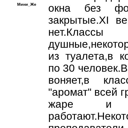
Мини_Же
окна без фор
закрытые.XI ве
нет.Классы
душные,некото
из туалета,в к
по 30 человек.
воняет,в кла
"аромат" всей г
жаре и
работают.Неко