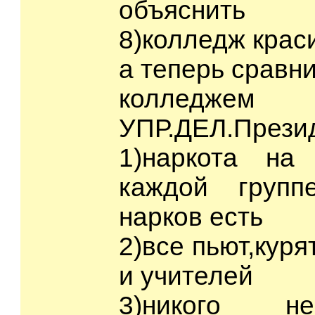
объяснить
8)колледж краси
а теперь сравн
колледжем
УПР.ДЕЛ.Прези
1)наркота на
каждой групп
нарков есть
2)все пьют,куря
и учителей
3)никого не