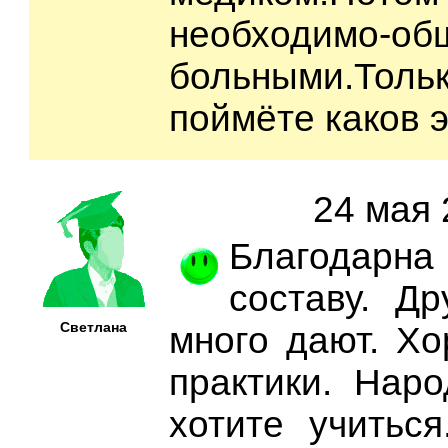
необходим
больными.То
поймёте каков э
24 мая 
Благодарн
составу. Др
Светлана
много дают. Х
практики. Нар
хотите учитьс