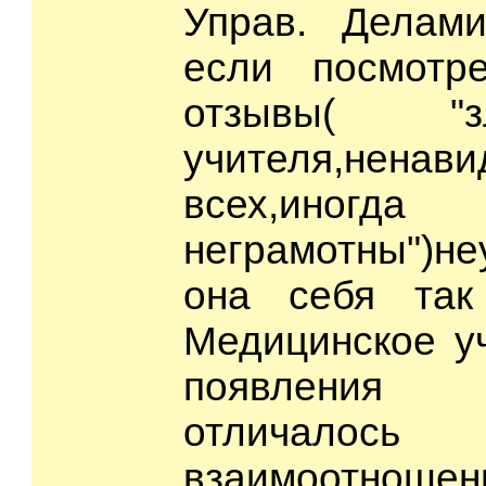
Управ. Делам
если посмотр
отзывы( "
учителя,нен
всех,ин
неграмотны")не
она себя так
Медицинское 
появления
отличалос
взаимоот