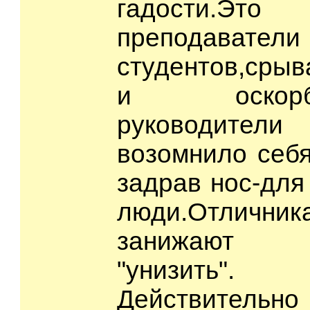
гадости.Это 
преподавате
студентов,срыв
и оскорбля
руководите
возомнило себя
задрав нос-для
люди.Отлични
занижают о
"унизить".
Действитель