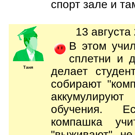
спорт зале и та
13 августа 
В этом учи
сплетни и д
Таня
делает студен
собирают "комп
аккумулирую
обучения. Е
компашка учи
"выживают" не