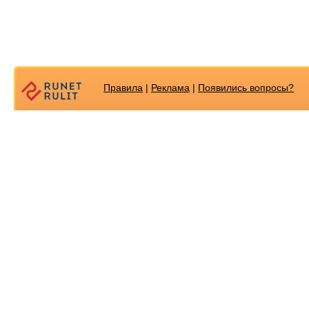
Правила
|
Реклама
|
Появилиcь вопросы?