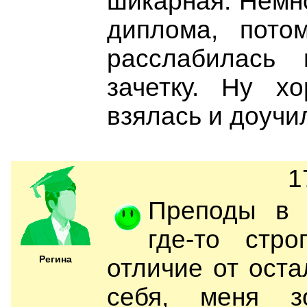
шикарная. Немно
диплома, пото
расслабилась
зачетку. Ну х
взялась и доучи
1
Преподы в 
где-то стр
Регина
отличие от оста
себя, меня з