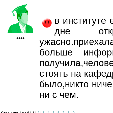
в институте 
дне откр
++++
ужасно.приех
больше инфор
получила,чело
стоять на кафе
было,никто ниче
ни с чем.
Страница 1 из 9
|
1
|
2
|
3
|
4
|
5
|
6
|
7
|
8
|
9