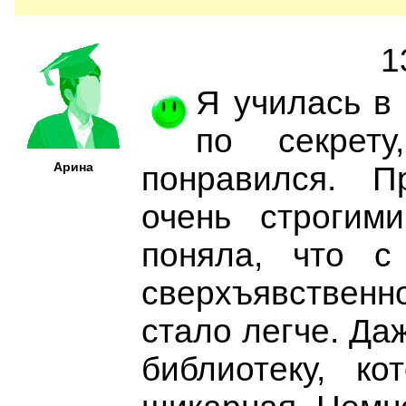
1
Я училась в 
по секрет
Арина
понравился. П
очень строгим
поняла, что с
сверхъявственно
стало легче. Да
библиотеку, к