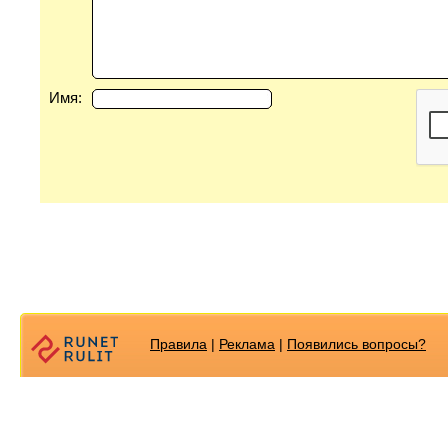
Имя:
Правила
|
Реклама
|
Появилиcь вопросы?