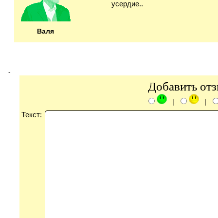
усердие..
Валя
-
Добавить от
|
|
Текст: