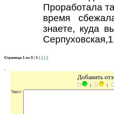
Проработала та
время сбежал
знаете, куда в
Серпуховская,12
Страница 1 из 3
|
1
|
2
|
3
-
Добавить от
|
|
Текст: