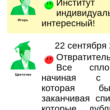
Инстит
индиви
Игорь
интересный!
22 сентября 
Отвратительн
Все спло
Цветочек
начиная с а
которая бы
заканчивая спи
которые дубл