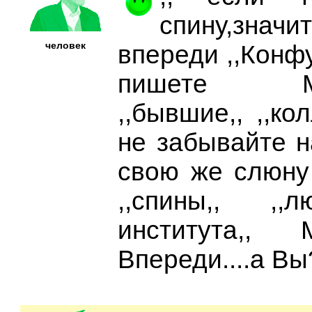
спину,зна
человек
впереди ,,Конфуц
пишете Мно
,,бывшие,, ,,ко
не забывайте н
свою же слюну
,,спины,, ,,
института,,
Впереди....а Вы?