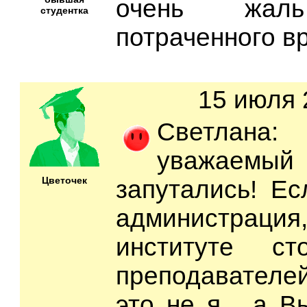
очень жа
студентка
потраченного в
15 июля 
Светлана:
уважаемы
Цветочек
запутались! Ес
администрац
институте ст
преподавателе
это не я , а В