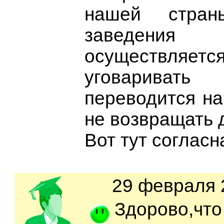
нашей стра
заведен
осуществляе
уговариват
переводится на
не возвращать д
Вот тут согласн
29 февраля 2
Здорово,ч