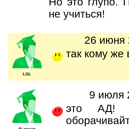
Но это глупо. 
не учиться!
26 июня 
так кому же
LOL
9 июля 
это АД! 
оборачивайтесь!
бывшая