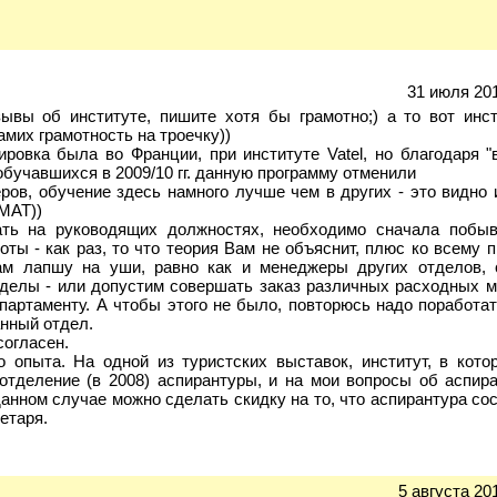
31 июля 201
зывы об институте, пишите хотя бы грамотно;) а то вот инст
амих грамотность на троечку))
ровка была во Франции, при институте Vatel, но благодаря "
обучавшихся в 2009/10 гг. данную программу отменили
еров, обучение здесь намного лучше чем в других - это видно
МАТ))
ать на руководящих должностях, необходимо сначала побы
ты - как раз, то что теория Вам не объяснит, плюс ко всему
ам лапшу на уши, равно как и менеджеры других отделов,
тделы - или допустим совершать заказ различных расходных м
артаменту. А чтобы этого не было, повторюсь надо поработа
анный отдел.
согласен.
о опыта. На одной из туристских выставок, институт, в кото
тделение (в 2008) аспирантуры, и на мои вопросы об аспира
данном случае можно сделать скидку на то, что аспирантура сос
етаря.
5 августа 20