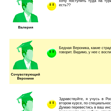
хочу поступить туда на тур
есть??
Валерия
Бедная Вероника, какие страд
говорит. Видимо, у нее с восп
Сочувствующий
Веронике
Здравствуйте, я учусь в Ро
втором курсе, по специальнос
Думаю перевестись в ваш инст