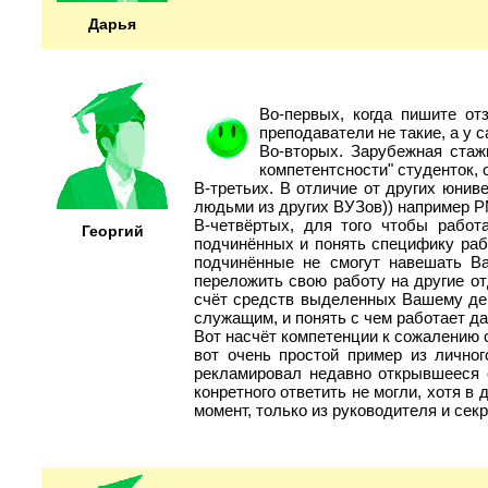
Дарья
Во-первых, когда пишите от
преподаватели не такие, а у с
Во-вторых. Зарубежная стажи
компетентсности" студенток, 
В-третьих. В отличие от других юнив
людьми из других ВУЗов)) например Р
В-четвёртых, для того чтобы работ
Георгий
подчинённых и понять специфику рабо
подчинённые не смогут навешать В
переложить свою работу на другие о
счёт средств выделенных Вашему деп
служащим, и понять с чем работает д
Вот насчёт компетенции к сожалению 
вот очень простой пример из личног
рекламировал недавно открывшееся о
конретного ответить не могли, хотя в 
момент, только из руководителя и секр