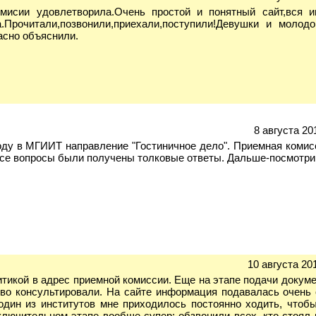
мисии удовлетворила.Очень простой и понятный сайт,вся 
.Прочитали,позвонили,приехали,поступили!Девушки и молод
асно объяснили.
8 августа 20
оду в МГИИТ направление "Гостиничное дело". Приемная комис
 все вопросы были получены толковые ответы. Дальше-посмотрим
10 августа 201
итикой в адрес приемной комиссии. Еще на этапе подачи докум
иво консультировали. На сайте информация подавалась очень 
 один из институтов мне приходилось постоянно ходить, чтоб
лючительном этапе вообще супер: обзвонили всех, кто стоял 