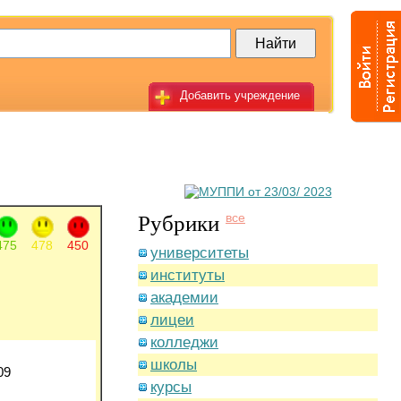
Добавить учреждение
Рубрики
все
475
478
450
университеты
институты
академии
лицеи
колледжи
школы
09
курсы