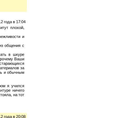
2 года в 17:04
итут плохой,
вежливости и
 из общения с
вать в шкуре
 прочему Ваши
 старающихся
атериалов за
ть и обычным
ром я учился
нтуре ничего
тояла, на тот
12 года в 20:08