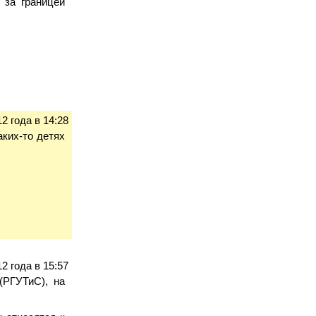
 за границей
2 года в 14:28
аких-то детях
2 года в 15:57
(РГУТиС), на