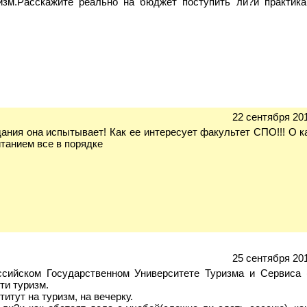
изм.Расскажите реально на бюджет поступить ли?и практика
22 сентября 201
ания она испытывает! Как ее интересует факультет СПО!!! О к
итанием все в порядке
25 сентября 201
ссийском Государственном Университете Туризма и Сервиса 
ти туризм.
итут на туризм, на вечерку.