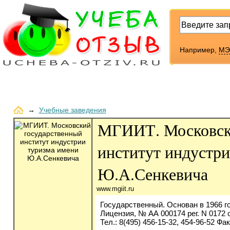
Например,
МЭ
→
Учебные заведения
МГИИТ. Московск
институт индустр
Ю.А.Сенкевича
www.mgiit.ru
Государственный. Основан в 1966 го
Лицензия, № АА 000174 рег. N 0172 о
Тел.: 8(495) 456-15-32, 454-96-52 Фак