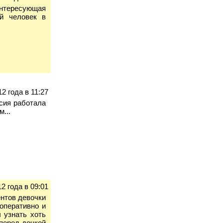
интересующая
ой человек в
12 года в 11:27
сия работала
...
2 года в 09:01
ентов девочки
оперативно и
ы узнать хоть
перед дочкой