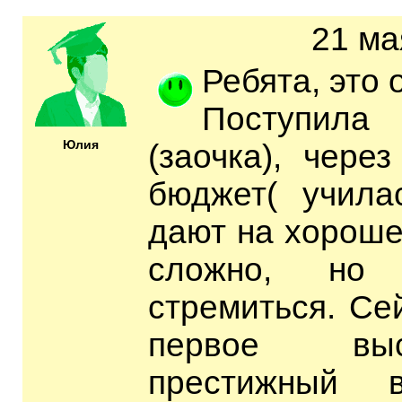
21 ма
Ребята, это 
Поступил
Юлия
(заочка), чере
бюджет( учила
дают на хороше
сложно, но
стремиться. Се
первое выс
престижный 