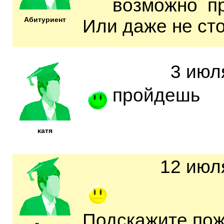
возможно п
Абитуриент
Или даже не ст
3 июл
пройдешь
катя
12 июля
Подскажите,пож