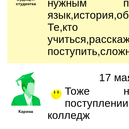
нужным пред
студентка
язык,история,об
Те,к
учиться,расск
поступить,слож
17 ма
Тоже н
поступлении
Карина
колледж