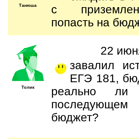
Танюша
с приземле
попасть на бюд
22 июн
завалил ис
ЕГЭ 181, бю
Толик
реально ли 
последующе
бюджет?