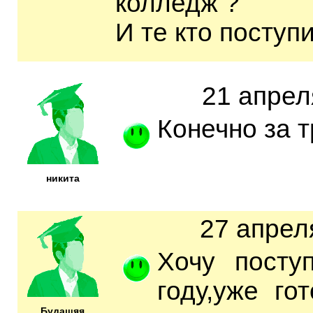
колледж ?
И те кто поступ
21 апрел
Конечно за т
никита
27 апрел
Хочу посту
году,уже го
Будащяя