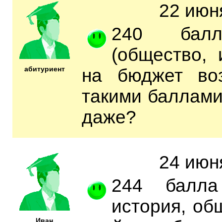
22 июн
240 бал
(общество, 
абитуриент
на бюджет во
такими баллами
даже?
24 июн
244 балла 
история, об
Иван