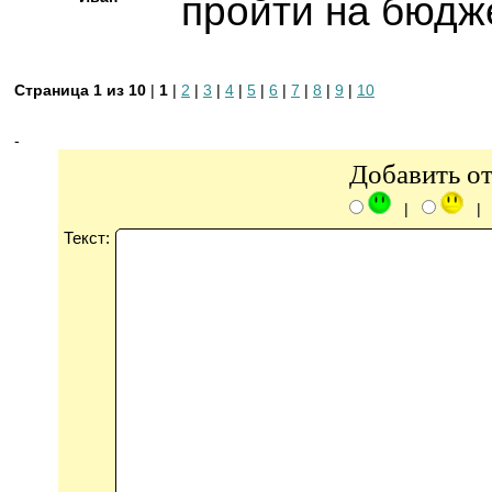
пройти на бюдж
Страница 1 из 10
|
1
|
2
|
3
|
4
|
5
|
6
|
7
|
8
|
9
|
10
-
Добавить о
|
Текст: