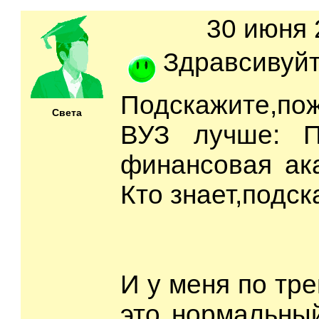
30 июня 
Здравсивуйт
Подскажите,пож
Света
ВУЗ лучше: П
финансовая ак
Кто знает,подс
И у меня по тр
это нормальны