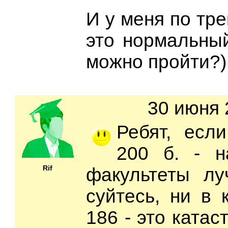
И у меня по тр
это нормальны
можно пройти?)
30 июня 
Ребят, есл
200 б. - н
Rif
факультеты л
суйтесь, ни в 
186 - это ката