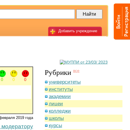
Добавить учреждение
Рубрики
все
0
0
0
университеты
институты
академии
лицеи
колледжи
февраля 2019 года
школы
курсы
 модератору