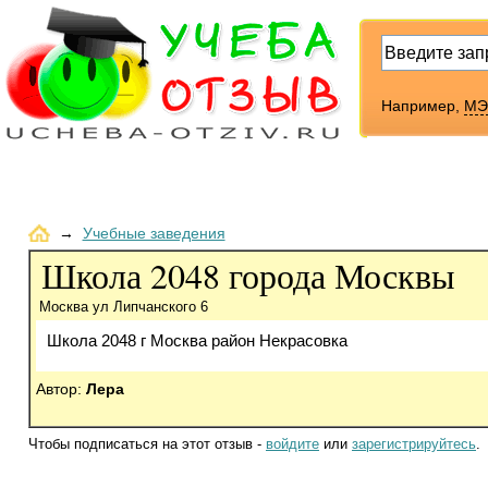
Например,
МЭ
→
Учебные заведения
Школа 2048 города Москвы
Москва ул Липчанского 6
Школа 2048 г Москва район Некрасовка
Автор:
Лера
Чтобы подписаться на этот отзыв -
войдите
или
зарегистрируйтесь
.