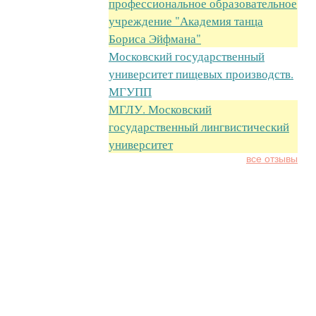
профессиональное образовательное
учреждение "Академия танца
Бориса Эйфмана"
Московский государственный
университет пищевых производств.
МГУПП
МГЛУ. Московский
государственный лингвистический
университет
все отзывы