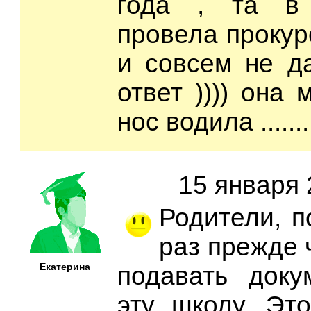
года , та в
провела прокур
и совсем не д
ответ )))) она 
нос водила .......
15 января 
Родители, п
раз прежде 
Екатерина
подавать доку
эту школу. Эт