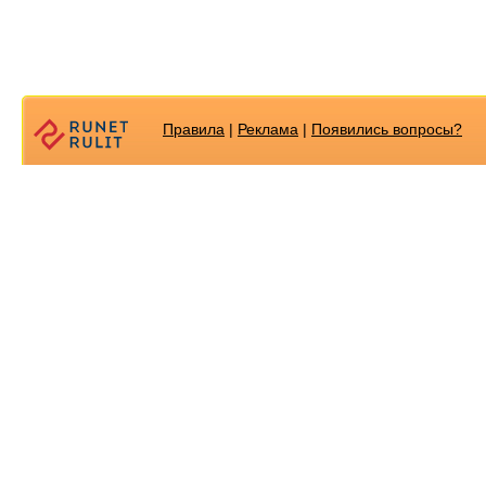
Правила
|
Реклама
|
Появилиcь вопросы?