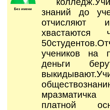
колледж.Учи
Без имени
знаний до уч
отчисляют
хвастаются 
50студентов.От
учеников на п
деньги бе
выкидывают
обществозн
мразматичка
платной ос