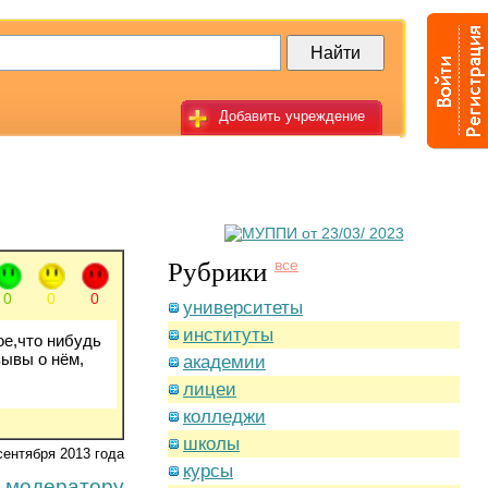
Добавить учреждение
Рубрики
все
0
0
0
университеты
институты
ое,что нибудь
зывы о нём,
академии
лицеи
колледжи
школы
сентября 2013 года
курсы
 модератору