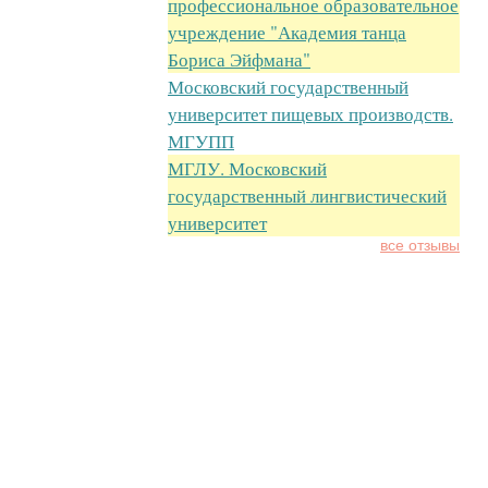
профессиональное образовательное
учреждение "Академия танца
Бориса Эйфмана"
Московский государственный
университет пищевых производств.
МГУПП
МГЛУ. Московский
государственный лингвистический
университет
все отзывы