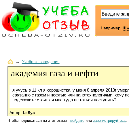
Например,
Шк
→
Учебные заведения
академия газа и нефти
я учусь в 11 кл я хорошистка, у меня 8 апреля 2013г умер
связанно с газом и нефтью или нанотехнологиями, хочу п
подскажите стоит ли мне туда пытаться поступить?
Автор:
LeSya
Чтобы подписаться на этот отзыв -
войдите
или
зарегистрируйтесь
.