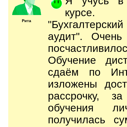
Я учусь в
курсе. С
Рита
"Бухгалтерский
аудит". Очень
посчастливило
Обучение дист
сдаём по Инт
изложены дост
рассрочку, з
обучения л
получилась с