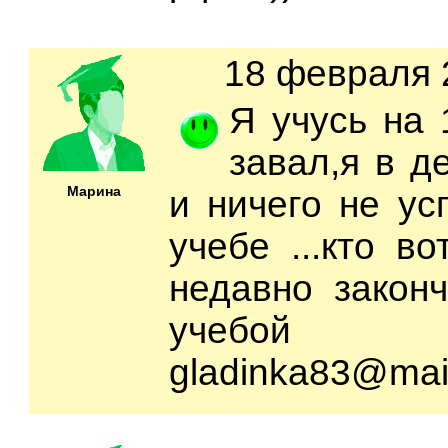
18 февраля 2
Я учусь на 1
завал,я в д
Марина
и ничего не ус
учебе ...кто во
недавно законч
учебой п
gladinka83@mail