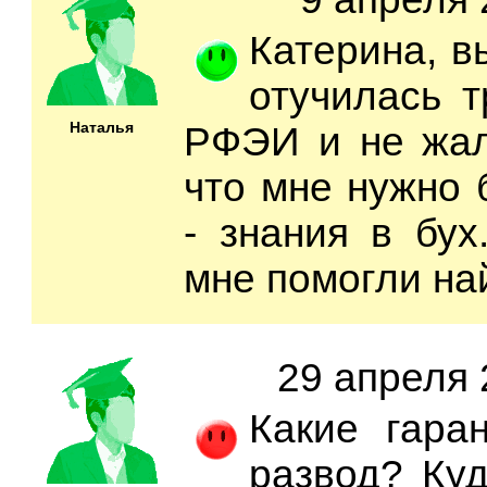
Катерина, в
отучилась т
Наталья
РФЭИ и не жал
что мне нужно 
- знания в бух
мне помогли най
29 апреля 
Какие гара
развод? Куд