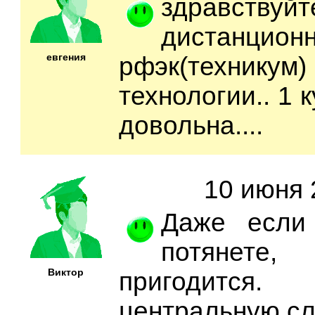
здравствуйт
дистан
евгения
рфэк(технику
технологии.. 1 
довольна....
10 июня 
Даже если
потянет
Виктор
пригодитс
центральную сл