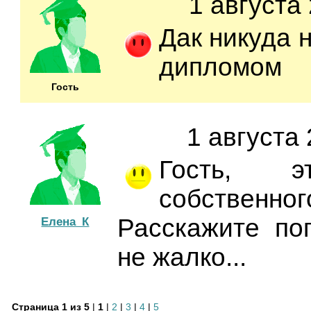
1 августа 
Дак никуда н
дипломом
Гость
1 августа 
Гость,
собствен
Расскажите по
Елена_К
не жалко...
Страница 1 из 5
|
1
|
2
|
3
|
4
|
5