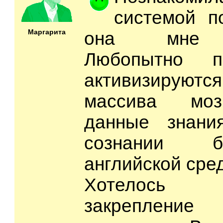
системой п
Маргарита
она мне п
Любопытно п
активизирую
массива моз
данные знани
сознании б
английской сред
Хотелось
закреплени