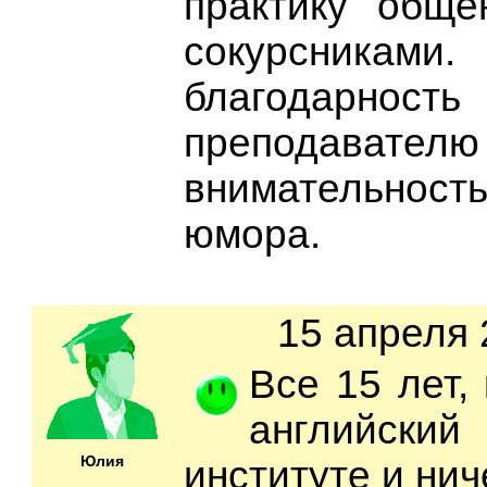
практику обще
сокурсник
благодарн
преподават
внимательно
юмора.
15 апреля 
Все 15 лет,
английски
Юлия
институте и нич