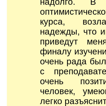
надолго. В
оптимистичес
курса, возл
надежды, что и
приведут мен
финалу изучени
очень рада был
с преподават
очень позит
человек, уме
легко разъясни