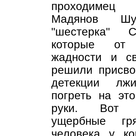
проходимец
Мадянов Ш
"шестерка" С
которые от
жадности и св
решили присво
детекции лж
погреть на эт
руки. Вот 
ущербные гр
человека у ко