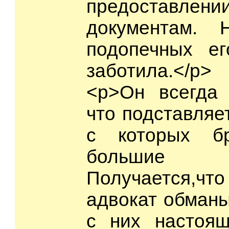
предоставлен
документам. 
подопечных е
заботила.</p>
<p>Он всегда 
что подставляе
с которых бр
большие
Получается,ч
адвокат обман
с них настоящ