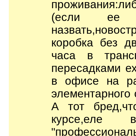
проживания:л
(если ее
назвать,новос
коробка без д
часа в транс
пересадками ех
в офисе на ра
элементарного 
А тот бред,ч
курсе,еле 
"профессион