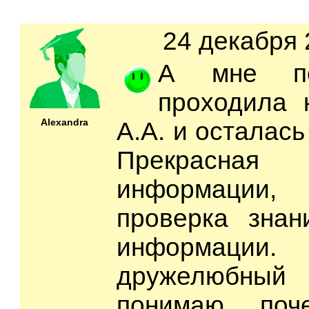
24 декабря 
А мне по
проходила 
Alexandra
А.А. и осталась
Прекрасн
информации,
проверка знан
информац
дружелюбный 
понимаю, поч