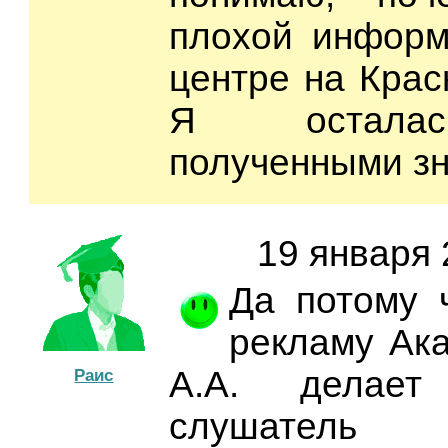
плохой информ
центре на Красн
Я осталас
полученными з
19 января 
Да потому 
рекламу Ак
А.А. делае
Раис
слушатель