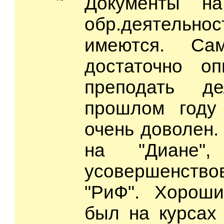
Документы на
обр.деятельн
имеются. Са
достаточно о
преподать д
прошлом году
очень доволен.
на "Диане
усовершенствов
"РиФ". Хороши
был на курсах 