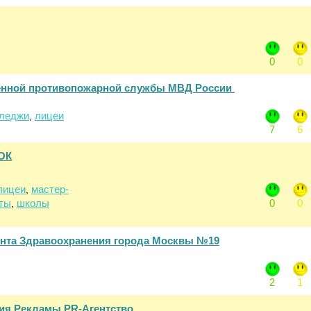
0
0
енной противопожарной службы МВД России
леджи
лицеи
,
7
6
ОК
лицеи
мастер-
,
ты
школы
0
0
,
а Здравоохранения города Москвы №19
2
1
ия Рекламы PR-Агентство