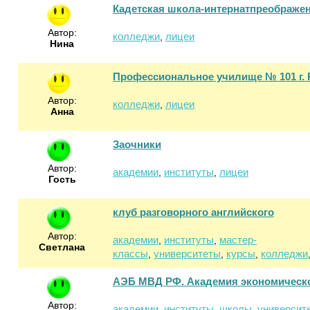
Кадетская школа-интернатпреображен
Автор:
колледжи
лицеи
,
Нина
Профессиональное училище № 101 г. 
Автор:
колледжи
лицеи
,
Анна
Заочники
Автор:
академии
институты
лицеи
,
,
Гость
клуб разговорного английского
Автор:
академии
институты
мастер-
,
,
Светлана
классы
университеты
курсы
колледжи
,
,
,
АЭБ МВД РФ. Академия экономическо
Автор:
академии
институты
школы
университ
,
,
,