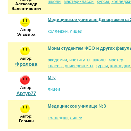
школы
мастер-классы
курсы
колледж
,
,
,
Александр
Валентинович
Медицинское училище Департамента 
Автор:
колледжи
лицеи
,
Эльвира
Моим студентам ФБО и других факуль
Автор:
академии
институты
школы
мастер-
,
,
,
Фролова
классы
университеты
курсы
колледжи
,
,
,
Мгу
Автор:
лицеи
Артур77
Медицинское училище №3
Автор:
колледжи
лицеи
,
Герман