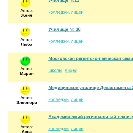
Училище №21
Автор:
колледжи
лицеи
,
Женя
Училище № 36
Автор:
колледжи
лицеи
,
Люба
Московская регентско-певческая сем
Автор:
школы
лицеи
,
Mария
Медицинское училище Департамента 
Автор:
колледжи
лицеи
,
Элеонора
Академический региональный техник
Автор:
колледжи
лицеи
,
Анна