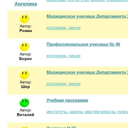
Ангелина
Медицинское училище Департамента 
Автор:
колледжи
лицеи
,
Роман
Профессиональное училище № 46
Автор:
колледжи
лицеи
,
Борис
Медицинское училище Департамента 
Автор:
колледжи
лицеи
,
Шер
Учебная программа
Автор:
институты
школы
мастер-классы
курс
,
,
,
Виталий