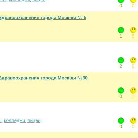
0
0
Здравоохранения города Москвы № 5
1
5
2
0
Здравоохранения города Москвы №30
0
1
ы
колледжи
лицеи
,
,
0
0