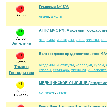
Гимназия №1593
Автор:
лицеи
школы
,
АГПС МЧС РФ. Академия Государств
Автор:
академии
институты
университеты
кол
,
,
,
Ангелина
Белгородское представительство МА
Автор:
академии
институты
колледжи
курсы
,
,
,
,
Тамара
классы
семинары
тренинги
университе
,
,
,
Геннадьевна
МЕДИЦИНСКОЕ УЧИЛИЩЕ Департамент
Автор:
колледжи
лицеи
,
Николай
Кино Шанс Высшая Школа Телевиден