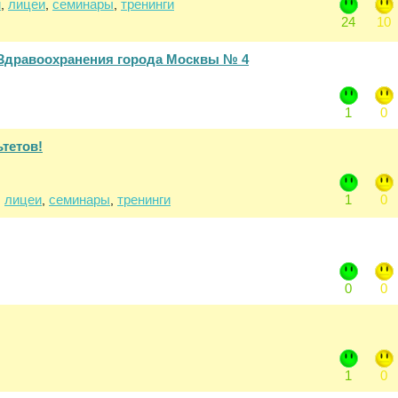
и
лицеи
семинары
тренинги
,
,
,
24
10
Здравоохранения города Москвы № 4
1
0
тетов!
лицеи
семинары
тренинги
1
0
,
,
,
0
0
1
0