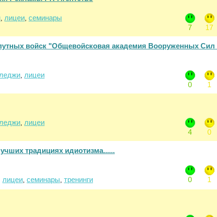
и
лицеи
семинары
,
,
7
17
путных войск "Общевойсковая академия Вооруженных Сил
леджи
лицеи
,
0
1
леджи
лицеи
,
4
0
учших традициях идиотизма......
лицеи
семинары
тренинги
0
1
,
,
,