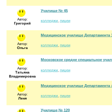
Училище № 45
Автор:
колледжи
лицеи
,
Григорий
Медицинское училище Департамента 
Автор:
колледжи
лицеи
,
Ольга
Московское средне специальное учи
Автор:
колледжи
лицеи
,
Татьяна
Владимировна
Медицинское училище Департамента 
Автор:
колледжи
лицеи
,
Леня
Училище № 120