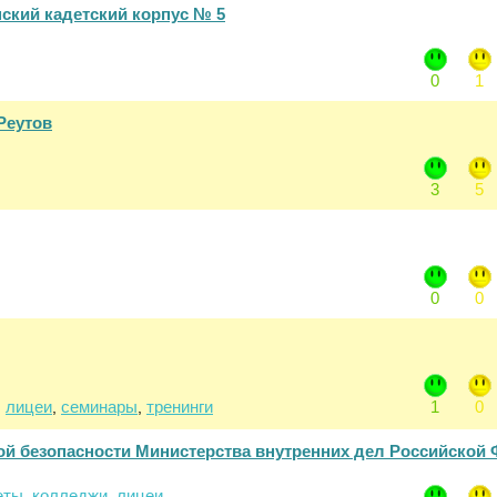
ский кадетский корпус № 5
0
1
Реутов
3
5
0
0
лицеи
семинары
тренинги
1
0
,
,
,
й безопасности Министерства внутренних дел Российской
еты
колледжи
лицеи
,
,