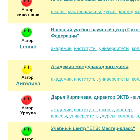
Автор:
школы
мастер-классы
курсы
колледж
,
,
,
кино шанс
Военный учебно-научный центр Сухо
Федерации"
Автор:
Leonid
академии
институты
университеты
кол
,
,
,
Академия международного учета
Автор:
академии
институты
университеты
кол
,
,
,
Ангелина
Дарья Кирпичева, директор ЭКТВ - в л
Автор:
академии
институты
школы
мастер-
,
,
,
Урсула
классы
университеты
курсы
колледжи
,
,
,
Учебный центр "ЕГЭ: Мастер-класс"
Автор: