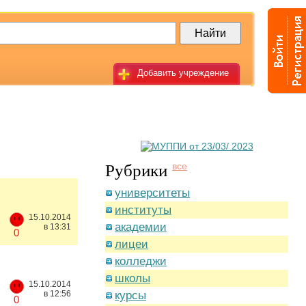
Добавить учреждение
Рубрики
все
университеты
институты
15.10.2014
академии
в 13:31
0
лицеи
колледжи
школы
15.10.2014
в 12:56
курсы
0