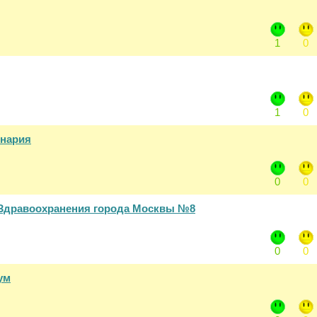
1
0
1
0
инария
0
0
Здравоохранения города Москвы №8
0
0
ум