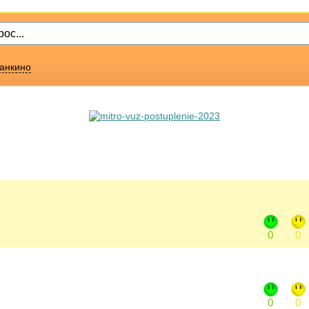
танкино
0
0
0
0